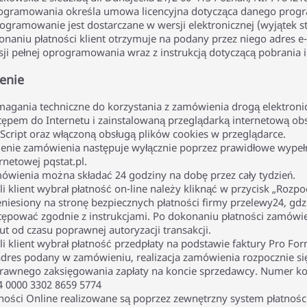
ogramowania określa umowa licencyjna dotycząca danego prog
ogramowanie jest dostarczane w wersji elektronicznej (wyjątek sta
onaniu płatności klient otrzymuje na podany przez niego adres e
sji pełnej oprogramowania wraz z instrukcją dotyczącą pobrania i
enie
agania techniczne do korzystania z zamówienia drogą elektronic
tępem do Internetu i zainstalowaną przeglądarką internetową obs
aScript oraz włączoną obsługą plików cookies w przeglądarce.
żenie zamówienia następuje wyłącznie poprzez prawidłowe wypełn
rnetowej pqstat.pl.
ówienia można składać 24 godziny na dobę przez cały tydzień.
li klient wybrał płatność on-line należy kliknąć w przycisk „Rozpo
eniesiony na stronę bezpiecznych płatności firmy przelewy24, gdz
tępować zgodnie z instrukcjami. Po dokonaniu płatności zamówie
t od czasu poprawnej autoryzacji transakcji.
li klient wybrał płatność przedpłaty na podstawie faktury Pro Fo
adres podany w zamówieniu, realizacja zamówienia rozpocznie si
rawnego zaksięgowania zapłaty na koncie sprzedawcy. Numer ko
4 0000 3302 8659 5774
tności Online realizowane są poprzez zewnętrzny system płatnośc