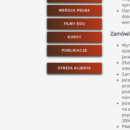
opr
Opr
WERSJA PEŁNA
dok
wer
FILMY EDU
Zamówi
KURSY
Wym
dos
PUBLIKACJE
Jav
Zło
inte
STREFA KLIENTA
Zam
Jeże
prz
pos
minu
Jeże
na 
pop
200
Pła