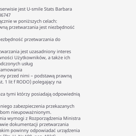
rwisie jest U-smile Stats Barbara
86747
cznie w poniższych celach:
awną przetwarzania jest niezbędność
niezbędność przetwarzania do
twarzania jest uzasadniony interes
tywności Użytkowników, a także ich
adczonych usług
gramowania
rony przed nimi – podstawą prawną
t. 1 lit f RODO) polegający na
a tymi którzy posiadają odpowiednią
dniego zabezpieczenia przekazanych
osobom nieupoważnionym.
nia wymogi z Rozporządzenia Ministra
rawie dokumentacji przetwarzania
jakim powinny odpowiadać urządzenia