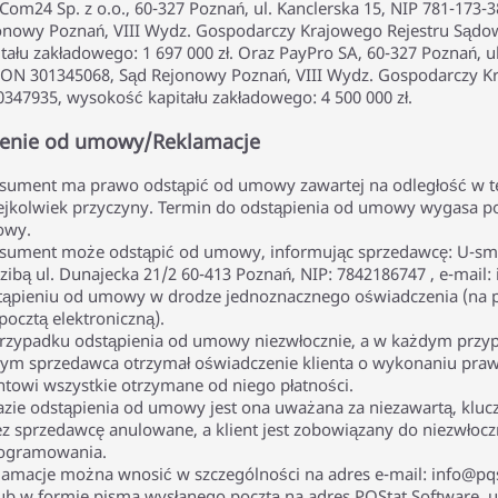
lCom24 Sp. z o.o., 60-327 Poznań, ul. Kanclerska 15, NIP 781-173
onowy Poznań, VIII Wydz. Gospodarczy Krajowego Rejestru Sąd
tału zakładowego: 1 697 000 zł. Oraz PayPro SA, 60-327 Poznań, ul
ON 301345068, Sąd Rejonowy Poznań, VIII Wydz. Gospodarczy K
0347935, wysokość kapitału zakładowego: 4 500 000 zł.
ienie od umowy/Reklamacje
sument ma prawo odstąpić od umowy zawartej na odległość w te
iejkolwiek przyczyny. Termin do odstąpienia od umowy wygasa po
wy.
sument może odstąpić od umowy, informując sprzedawcę: U-smi
zibą ul. Dunajecka 21/2 60-413 Poznań, NIP: 7842186747 , e-mail: 
tąpieniu od umowy w drodze jednoznacznego oświadczenia (na p
pocztą elektroniczną).
rzypadku odstąpienia od umowy niezwłocznie, a w każdym przypad
rym sprzedawca otrzymał oświadczenie klienta o wykonaniu pra
entowi wszystkie otrzymane od niego płatności.
azie odstąpienia od umowy jest ona uważana za niezawartą, kluc
ez sprzedawcę anulowane, a klient jest zobowiązany do niezwłocz
ogramowania.
lamacje można wnosić w szczególności na adres e-mail: info@pqs
lub w formie pisma wysłanego pocztą na adres PQStat Software, u