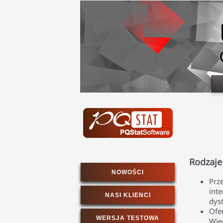
Rodzaje
NOWOŚCI
Prz
int
NASI KLIENCI
dys
Ofe
WERSJA TESTOWA
Wię