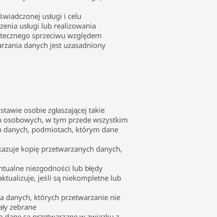
wiadczonej usługi i celu
enia usługi lub realizowania
kutecznego sprzeciwu względem
rzania danych jest uzasadniony
tawie osobie zgłaszającej takie
ch osobowych, w tym przede wszystkim
ch danych, podmiotach, którym dane
kazuje kopię przetwarzanych danych,
tualne niezgodności lub błędy
tualizuje, jeśli są niekompletne lub
a danych, których przetwarzanie nie
ały zebrane
im dane są przetwarzane w związku z