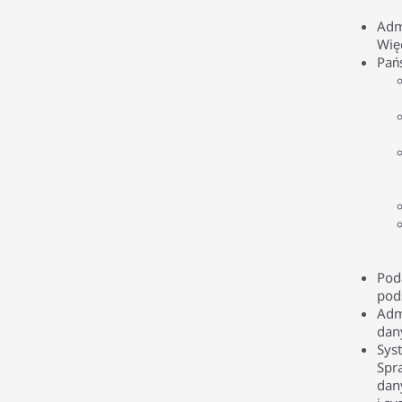
Adm
Wię
Pań
Pod
pod
Adm
dan
Sys
Spr
dan