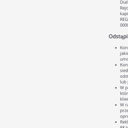
Dia
Rej
kapi
REG
000
Odstąp
Kon
jak
umo
Kon
sied
ods
lub 
W p
któ
kli
W r
prz
opr
Rek
88 