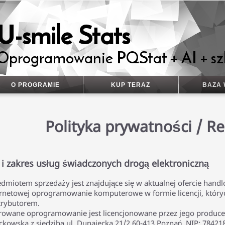
U-smile Stats
Oprogramowanie PQStat + AI + sz
O PROGRAMIE
KUP TERAZ
BAZA 
Polityka prywatności / R
 i zakres usług świadczonych drogą elektroniczną
edmiotem sprzedaży jest znajdujące się w aktualnej ofercie hand
ernetowej oprogramowanie komputerowe w formie licencji, który
trybutorem.
rowane oprogramowanie jest licencjonowane przez jego producen
ckowska z siedzibą ul. Dunajecka 21/2 60-413 Poznań, NIP: 78421