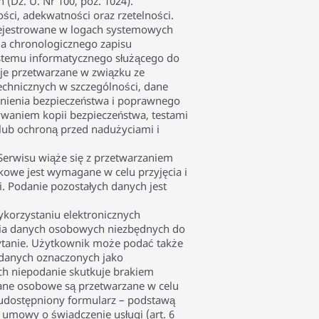
(Dz. U. Nr 100, poz. 1024).
ci, adekwatności oraz rzetelności.
rejestrowane w logach systemowych
 chronologicznego zapisu
ystemu informatycznego służącego do
cje przetwarzane w związku ze
echnicznych w szczególności, dane
ienia bezpieczeństwa i poprawnego
waniem kopii bezpieczeństwa, testami
lub ochroną przed nadużyciami i
Serwisu wiąże się z przetwarzaniem
owe jest wymagane w celu przyjęcia i
i. Podanie pozostałych danych jest
korzystaniu elektronicznych
nia danych osobowych niezbędnych do
pytanie. Użytkownik może podać także
e danych oznaczonych jako
ich niepodanie skutkuje brakiem
Dane osobowe są przetwarzane w celu
z udostępniony formularz – podstawą
umowy o świadczenie usługi (art. 6