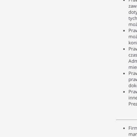
zaw
dot
tyc
moż
Pra
moż
kon
Pra
cza
Adm
mie
Pra
pra
dok
Pra
inn
Pre
Fir
mar