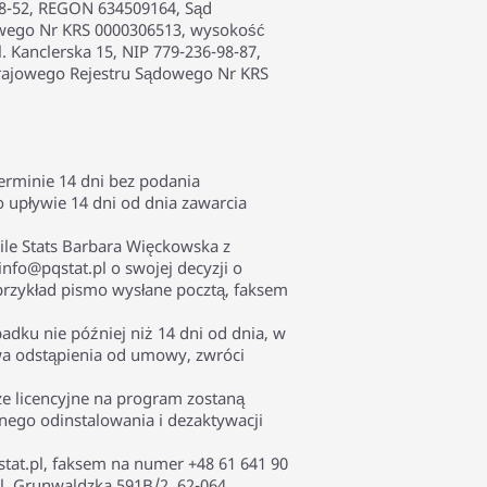
-38-52, REGON 634509164, Sąd
owego Nr KRS 0000306513, wysokość
. Kanclerska 15, NIP 779-236-98-87,
rajowego Rejestru Sądowego Nr KRS
rminie 14 dni bez podania
 upływie 14 dni od dnia zawarcia
le Stats Barbara Więckowska z
info@pqstat.pl o swojej decyzji o
rzykład pismo wysłane pocztą, faksem
ku nie później niż 14 dni od dnia, w
wa odstąpienia od umowy, zwróci
ze licencyjne na program zostaną
nego odinstalowania i dezaktywacji
tat.pl, faksem na numer +48 61 641 90
l. Grunwaldzka 591B/2, 62-064