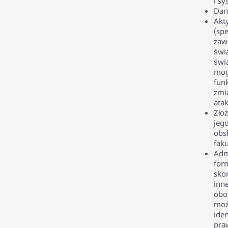
i s
Dan
Akt
(sp
zaw
świ
świ
mog
fun
zmi
ata
Zło
jeg
obsł
fak
Adm
for
sko
inn
obo
moż
ide
pra