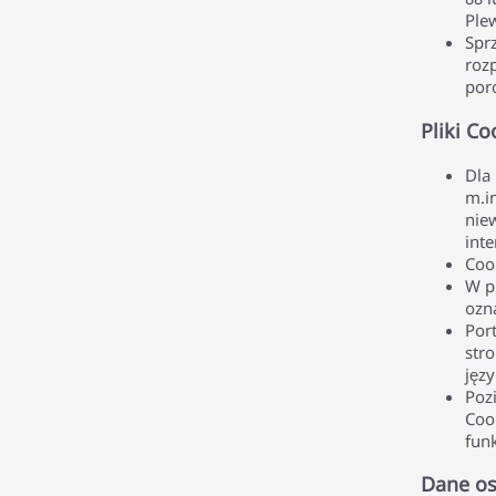
Ple
Spr
roz
por
Pliki Co
Dla
m.in
niew
inte
Coo
W p
ozn
Port
stro
języ
Poz
Coo
fun
Dane o