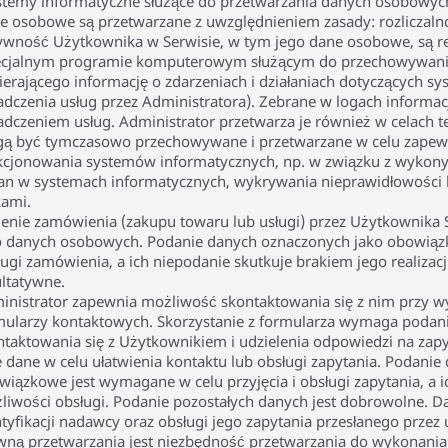
ystemy informatyczne służące do przetwarzania danych osobowych 
e osobowe są przetwarzane z uwzględnieniem zasady: rozliczalnoś
ywność Użytkownika w Serwisie, w tym jego dane osobowe, są 
ecjalnym programie komputerowym służącym do przechowywania
ierającego informację o zdarzeniach i działaniach dotyczących s
adczenia usług przez Administratora). Zebrane w logach informa
adczeniem usług. Administrator przetwarza je również w celach t
ą być tymczasowo przechowywane i przetwarzane w celu zapewn
kcjonowania systemów informatycznych, np. w związku z wykony
an w systemach informatycznych, wykrywania nieprawidłowości 
kami.
żenie zamówienia (zakupu towaru lub usługi) przez Użytkownika 
o danych osobowych. Podanie danych oznaczonych jako obowiązk
ugi zamówienia, a ich niepodanie skutkuje brakiem jego realizacj
ultatywne.
inistrator zapewnia możliwość skontaktowania się z nim przy wy
mularzy kontaktowych. Skorzystanie z formularza wymaga poda
ntaktowania się z Użytkownikiem i udzielenia odpowiedzi na za
e dane w celu ułatwienia kontaktu lub obsługi zapytania. Podani
wiązkowe jest wymagane w celu przyjęcia i obsługi zapytania, a 
liwości obsługi. Podanie pozostałych danych jest dobrowolne. 
ntyfikacji nadawcy oraz obsługi jego zapytania przesłanego prze
wną przetwarzania jest niezbędność przetwarzania do wykonania 