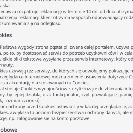
wiska.
zedawca rozpatruje reklamację w terminie 14 dni od dnia otrzy
patrzenia reklamacji klient otrzyma w sposób odpowiadający rod
ozumiewania się na odległość.
okies
 Państwa wygody strona pqstat.pl, zwana dalej portalem, używa p
. po to, by dostosować serwis do potrzeb użytkowników i w celach
ielkie pliki tekstowe wysyłane przez serwis internetowy, który o
rnauty.
kies używają też serwisy, do których się odwołujemy pokazując n
rzeglądarce internetowej można zmienić ustawienia dotyczące Co
acza akceptację dla stosowanych tu Cookies.
al stosuje Cookies wydajnościowe, czyli służące do zbierania inf
ny, by lepiej działała, oraz funkcjonalne, czyli pozwalające „pam
k, rozmiar czcionki).
iom ochrony przed Cookies ustawia się w każdej przeglądarce, a
kies. Zwiększa to poziom bezpieczeństwa i ochrony danych, ale 
kcje, np. zalogowanie się na konto pocztowe.
sobowe