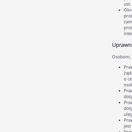
ust.
Okr
prz
zam
prz
inte
Uprawni
Osobom, k
Pra
żąd
o c
oso
Pra
dot
Pra
dot
ule
Pra
jest
Pra