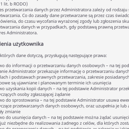
 1 lit. b RODO)
es przetwarzania danych przez Administratora zależy od rodzaju ś
etwarzania. Co do zasady dane przetwarzane są przez czas świadcz
ówienia, do czasu wycofania wyrażonej zgody lub zgłoszenia s
etwarzania danych w przypadkach, gdy podstawą prawną przetwa
res Administratora.
enia użytkownika
tórych dane dotyczą, przysługują następujące prawa:
wo do informacji o przetwarzaniu danych osobowych – na tej pods
anie Administrator przekazuje informację o przetwarzaniu dany
elach i podstawach prawnych przetwarzania, zakresie posiadany
bowe są ujawniane i planowanym terminie ich usunięcia
wo uzyskania kopii danych – na tej podstawie Administrator prze
yczących osoby zgłaszającej żądanie
wo do sprostowania – na tej podstawie Administrator usuwa ewen
yczące przetwarzanych danych osobowych, oraz uzupełnia je lub ak
gły zmianie
wo do usunięcia danych – na tej podstawie można żądać usunięci
 już niezbędne do realizowania żadnego z celów, dla których zost
wo do przenoszenia danych – na tej podstawie, w zakresie w jak