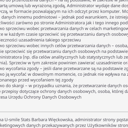
artą umową lub wyrażoną zgodą, Administrator wydaje dane dost
yczą, w formacie pozwalającym na ich odczyt przez komputer. Moż
h danych innemu podmiotowi – jednak pod warunkiem, że istnieją
liwości zarówno po stronie Administratora jak i tego innego po
wo sprzeciwu wobec przetwarzania danych w celach marketingowy
e w każdym czasie sprzeciwić się przetwarzaniu danych osobow
ieczności uzasadnienia takiego sprzeciwu
wo sprzeciwu wobec innych celów przetwarzania danych – osoba
sie sprzeciwić się przetwarzaniu danych osobowych na podstawie
inistratora (np. dla celów analitycznych lub statystycznych lub
nia). Sprzeciw w tym zakresie powinien zawierać uzasadnienie or
wo wycofania zgody – jeśli dane przetwarzane są na podstawie z
wo ją wycofać w dowolnym momencie, co jednak nie wpływa na 
onanego przed wycofaniem tej zgody
wo do skargi – w przypadku uznania, że przetwarzanie danych 
e przepisy dotyczące ochrony danych osobowych, osoba, której d
zesa Urzędu Ochrony Danych Osobowych
ma U-smile Stats Barbara Więckowska, administrator strony pqstat
ketingowych danych przekazywanych przez Użytkowników strony