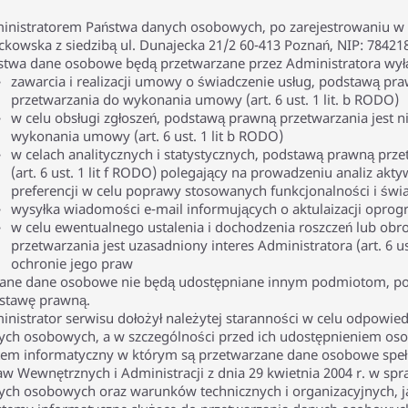
inistratorem Państwa danych osobowych, po zarejestrowaniu w se
ckowska z siedzibą ul. Dunajecka 21/2 60-413 Poznań, NIP: 78421
stwa dane osobowe będą przetwarzane przez Administratora wyłą
zawarcia i realizacji umowy o świadczenie usług, podstawą pr
przetwarzania do wykonania umowy (art. 6 ust. 1 lit. b RODO)
w celu obsługi zgłoszeń, podstawą prawną przetwarzania jest 
wykonania umowy (art. 6 ust. 1 lit b RODO)
w celach analitycznych i statystycznych, podstawą prawną prze
(art. 6 ust. 1 lit f RODO) polegający na prowadzeniu analiz ak
preferencji w celu poprawy stosowanych funkcjonalności i świ
wysyłka wiadomości e-mail informujących o aktulaizacji opro
w celu ewentualnego ustalenia i dochodzenia roszczeń lub ob
przetwarzania jest uzasadniony interes Administratora (art. 6 us
ochronie jego praw
ane dane osobowe nie będą udostępniane innym podmiotom, poz
stawę prawną.
inistrator serwisu dołożył należytej staranności w celu odpowie
ych osobowych, a w szczególności przed ich udostępnieniem 
tem informatyczny w którym są przetwarzane dane osobowe speł
aw Wewnętrznych i Administracji z dnia 29 kwietnia 2004 r. w sp
ych osobowych oraz warunków technicznych i organizacyjnych, 