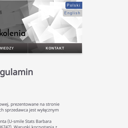
Polski
English
kolenia
WIEDZY
KONTAKT
egulamin
lowej, prezentowane na stronie
ch sprzedawca jest wyłącznym
ta (U-smile Stats Barbara
86747). Warunki korzystania z